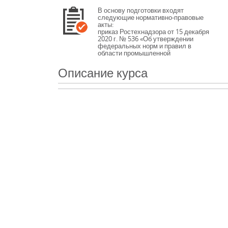
В основу подготовки входят
следующие нормативно-правовые
акты:
приказ Ростехнадзора от 15 декабря
2020 г. № 536 «Об утверждении
федеральных норм и правил в
области промышленной
безопасности «Правила
промышленной безопасности при
Описание курса
использовании оборудования,
работающего под избыточным
давлением»
приказ Ростехнадзора от 11 декабря
2020 г. № 519 «Об утверждении
федеральных норм и правил в
области промышленной
безопасности «Требования к
производству сварочных работ на
опасных производственных
объектах»
постановление Госгортехнадзора
России от 9 февраля 1998 г. № 5
«Об утверждении Методических
указаний по разработке инструкций
и режимных карт по эксплуатации
установок докотловой обработки
воды и по ведению водно-
химического режима паровых и
водогрейных котлов» (РД 10-179-98)
постановление Госгортехнадзора
России от 25 августа 1998 г. № 50