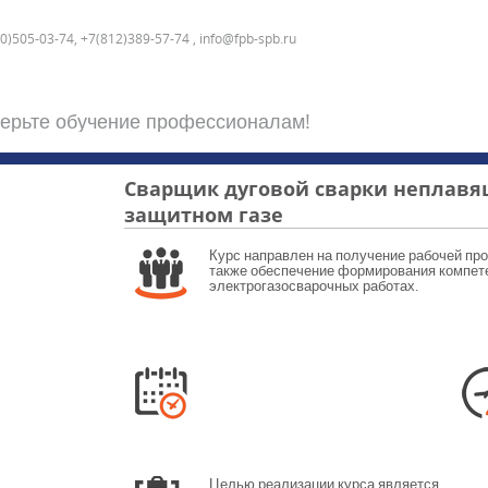
0)505-03-74, +7(812)389-57-74 , info@fpb-spb.ru
ерьте обучение профессионалам!
Сварщик дуговой сварки неплавя
защитном газе
Курс направлен на получение рабочей про
также обеспечение формирования компете
электрогазосварочных работах.
Целью реализации курса является