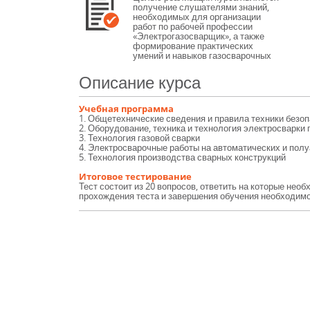
получение слушателями знаний,
необходимых для организации
работ по рабочей профессии
«Электрогазосварщик», а также
формирование практических
умений и навыков газосварочных
работ.
Курс направлен на получение
Описание курса
рабочей профессии (с присвоением
нового разряда), а также
обеспечение формирования
Учебная программа
компетентности специалистов в
1. Общетехнические сведения и правила техники безо
электрогазосварочных работах.
2. Оборудование, техника и технология электросварки 
3. Технология газовой сварки
4. Электросварочные работы на автоматических и пол
5. Технология производства сварных конструкций
Итоговое тестирование
Тест состоит из 20 вопросов, ответить на которые нео
прохождения теста и завершения обучения необходимо